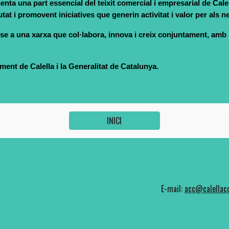
ta una part essencial del teixit comercial i empresarial de Calel
tat i promovent iniciatives que generin activitat i valor per als n
 a una xarxa que col·labora, innova i creix conjuntament, amb l’o
ment de Calella i la Generalitat de Catalunya.
INICI
E-mail:
acc@calellaco